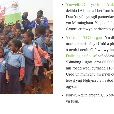
Ymweliad Côr yr Urdd i Ala
deithio i Alabama i berfformi
Daw’r cyfle yn sgil partneria
ym Mirmingham. Y gobaith h
Gymru er mwyn perfformio yn
Yr Urdd a TG Lurgan
- Yn di
mae partneriaeth yr Urdd a p
o nerth i nerth. O fewn wyth
Dallta ag na Solise
’
sef addas
‘Blinding Lights’ dros 86,000
mis roedd wedi cyrraedd 110,
Urdd yn mynychu gwersyll cy
tebyg yng Nghymru yn ystod 
ogystal!
Norwy - taith arbennig i Norw
yn fuan.