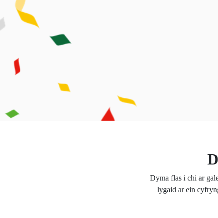
D
Dyma flas i chi ar ga
lygaid ar ein cyfry