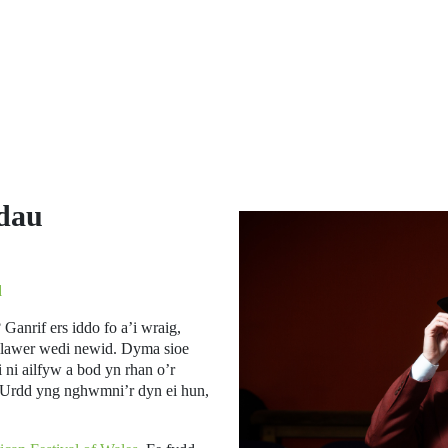
dau
d
Ganrif ers iddo fo a’i wraig,
llawer wedi newid. Dyma sioe
 ni ailfyw a bod yn rhan o’r
 Urdd yng nghwmni’r dyn ei hun,