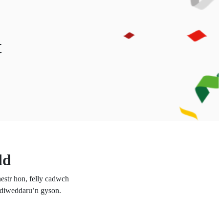
t
dd
estr hon, felly cadwch
u diweddaru’n gyson.