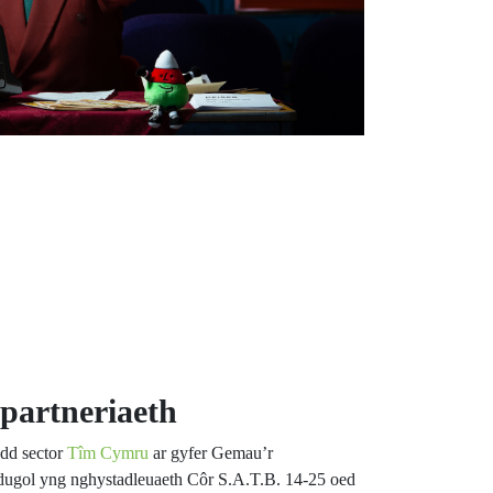
partneriaeth
ydd sector
Tîm Cymru
ar gyfer Gemau’r
ugol yng nghystadleuaeth Côr S.A.T.B. 14-25 oed