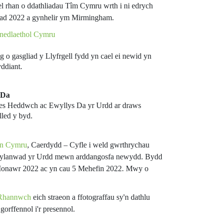
l rhan o ddathliadau Tîm Cymru wrth i ni edrych
d 2022 a gynhelir ym Mirmingham.
enedlaethol Cymru
 o gasgliad y Llyfrgell fydd yn cael ei newid yn
ddiant.
 Da
es Heddwch ac Ewyllys Da yr Urdd ar draws
lled y byd.
in Cymru
, Caerdydd – Cyfle i weld gwrthrychau
 dylanwad yr Urdd mewn arddangosfa newydd. Bydd
5 Ionawr 2022 ac yn cau 5 Mehefin 2022. Mwy o
Rhannwch
eich straeon a ffotograffau sy'n dathlu
gorffennol i'r presennol.