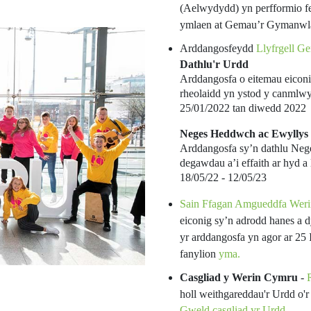
(Aelwydydd) yn perfformio fe
ymlaen at Gemau’r Gymanwla
Arddangosfeydd
Llyfrgell G
Dathlu'r Urdd
Arddangosfa o eitemau eiconig
rheolaidd yn ystod y canmlwy
25/01/2022 tan diwedd 2022
Neges Heddwch ac Ewyllys
Arddangosfa sy’n dathlu Neg
degawdau a’i effaith ar hyd a 
18/05/22 - 12/05/23
Sain Ffagan Amgueddfa Wer
eiconig sy’n adrodd hanes a
yr arddangosfa yn agor ar 2
fanylion
yma.
Casgliad y Werin Cymru
-
holl weithgareddau'r Urdd o'r 
Gweld casgliad yr Urdd.