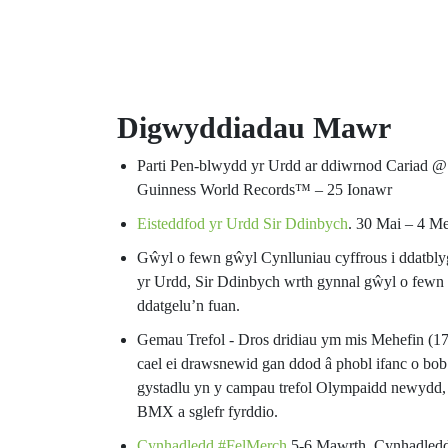
Digwyddiadau Mawr
Parti Pen-blwydd yr Urdd ar ddiwrnod Cariad @
Guinness World Records™ – 25 Ionawr
Eisteddfod yr Urdd Sir Ddinbych
. 30 Mai – 4 M
Gŵyl o fewn gŵyl Cynlluniau cyffrous i ddatbly
yr Urdd, Sir Ddinbych wrth gynnal gŵyl o few
ddatgelu’n fuan.
Gemau Trefol - Dros dridiau ym mis Mehefin (1
cael ei drawsnewid gan ddod â phobl ifanc o bob 
gystadlu yn y campau trefol Olympaidd newydd,
BMX a sglefr fyrddio.
Cynhadledd #FelMerch
5-6 Mawrth. Cynhadledd 