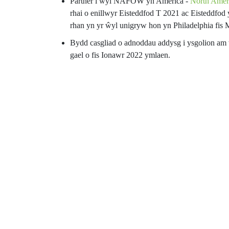
Partner i ŵyl NAFOW yn America -
North Ameri
rhai o enillwyr Eisteddfod T 2021 ac Eisteddfod 
rhan yn yr ŵyl unigryw hon yn Philadelphia fis 
Bydd casgliad o adnoddau addysg i ysgolion am 
gael o fis Ionawr 2022 ymlaen.