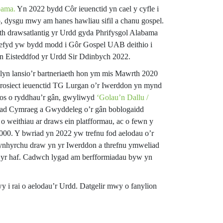
bama.
Yn 2022 bydd Côr ieuenctid yn cael y cyfle i
o, dysgu mwy am hanes hawliau sifil a chanu gospel.
eth drawsatlantig yr Urdd gyda Phrifysgol Alabama
efyd yw bydd modd i Gôr Gospel UAB deithio i
 Eisteddfod yr Urdd Sir Ddinbych 2022.
lyn lansio’r bartneriaeth hon ym mis Mawrth 2020
hrosiect ieuenctid TG Lurgan o’r Iwerddon yn mynd
nos o ryddhau’r gân, gwyliwyd
‘Golau’n Dallu /
iad Cymraeg a Gwyddeleg o’r gân boblogaidd
 o weithiau ar draws ein platfformau, ac o fewn y
000. Y bwriad yn 2022 yw trefnu fod aelodau o’r
nhyrchu draw yn yr Iwerddon a threfnu ymweliad
yr haf. Cadwch lygad am berfformiadau byw yn
y i rai o aelodau’r Urdd. Datgelir mwy o fanylion