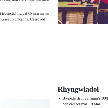
bi ieuenctid mwyaf Cymru mewn
ar Gaeau Pontcanna, Caerdydd
Rhyngwladol
Bwriedir dathlu rhannu’r 100
bob cwr o’r byd. 18 Mai.