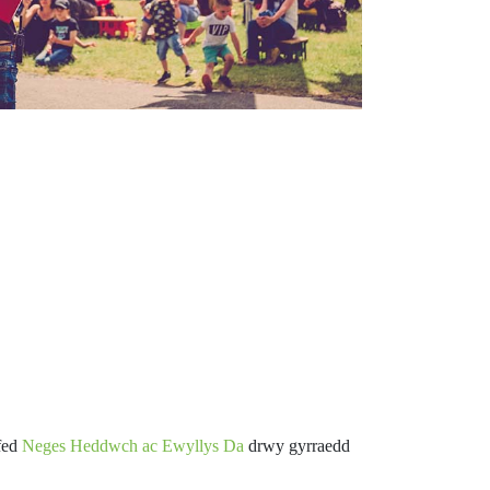
fed
Neges Heddwch ac Ewyllys Da
drwy gyrraedd