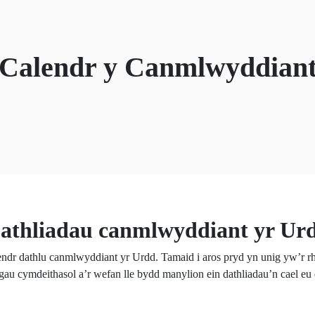
Calendr y Canmlwyddian
athliadau canmlwyddiant yr Ur
lendr dathlu canmlwyddiant yr Urdd. Tamaid i aros pryd yn unig yw’r rh
ngau cymdeithasol a’r wefan lle bydd manylion ein dathliadau’n cael e