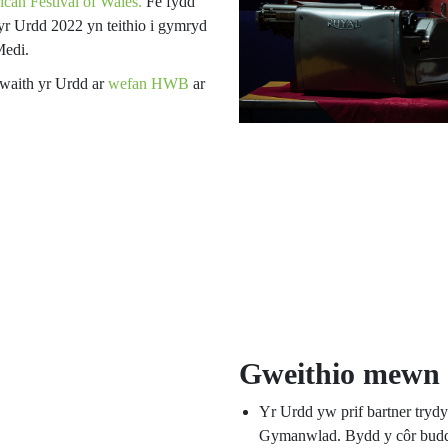
can Festival of Wales.
Fe fydd
yr Urdd 2022 yn teithio i gymryd
Medi.
waith yr Urdd ar
wefan HWB
ar
Gweithio mewn 
Yr Urdd yw prif bartner tryd
Gymanwlad. Bydd y côr budd