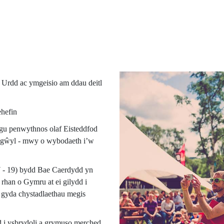
 Urdd ac ymgeisio am ddau deitl
ehefin
gu penwythnos olaf Eisteddfod
n gŵyl - mwy o wybodaeth i’w
7 - 19) bydd Bae Caerdydd yn
rhan o Gymru at ei gilydd i
 gyda chystadlaethau megis
i ysbrydoli a grymuso merched