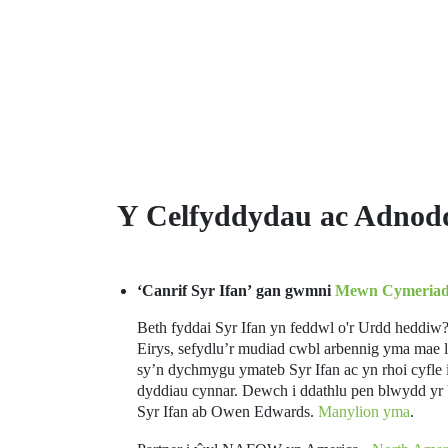
Y Celfyddydau ac Adnod
‘Canrif Syr Ifan’ gan
gwmni
Mewn Cymeria
Beth fyddai Syr Ifan yn feddwl o'r Urdd heddiw? 
Eirys, sefydlu’r mudiad cwbl arbennig yma mae 
sy’n dychmygu ymateb Syr Ifan ac yn rhoi cyfle i
dyddiau cynnar. Dewch i ddathlu pen blwydd yr
Syr Ifan ab Owen Edwards.
Manylion yma
.