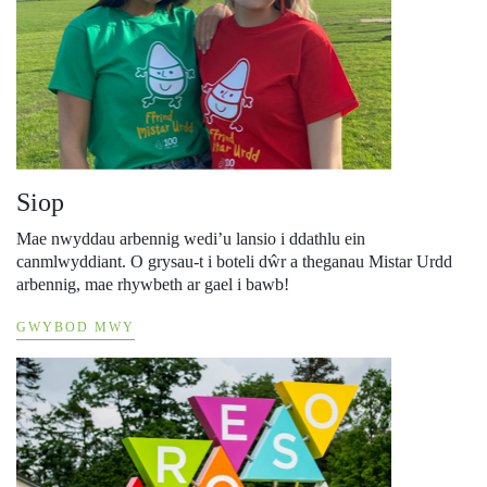
Siop
Mae nwyddau arbennig wedi’u lansio i ddathlu ein
canmlwyddiant. O grysau-t i boteli dŵr a theganau Mistar Urdd
arbennig, mae rhywbeth ar gael i bawb!
GWYBOD MWY