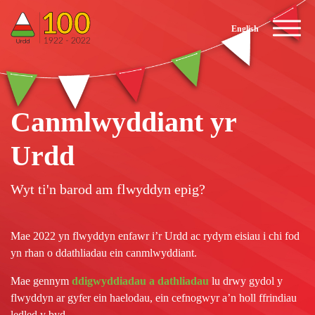
Urdd 100th Anniversary
English
Canmlwyddiant yr
Urdd
Wyt ti'n barod am flwyddyn epig?
Mae 2022 yn flwyddyn enfawr i’r Urdd ac rydym eisiau i chi fod
yn rhan o ddathliadau ein canmlwyddiant.
Mae gennym
ddigwyddiadau a dathliadau
lu drwy gydol y
flwyddyn ar gyfer ein haelodau, ein cefnogwyr a’n holl ffrindiau
ledled y byd.