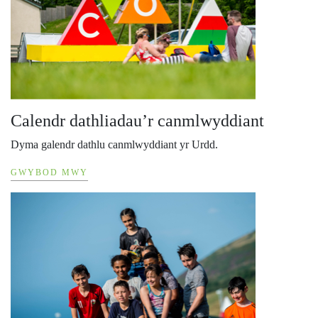
Calendr dathliadau’r canmlwyddiant
Dyma galendr dathlu canmlwyddiant yr Urdd.
GWYBOD MWY