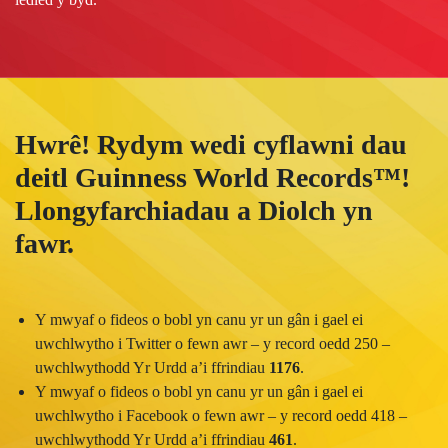
Hwrê! Rydym wedi cyflawni dau
deitl Guinness World Records™!
Llongyfarchiadau a Diolch yn
fawr.
Y mwyaf o fideos o bobl yn canu yr un gân i gael ei
uwchlwytho i Twitter o fewn awr – y record oedd 250 –
uwchlwythodd Yr Urdd a’i ffrindiau
1176
.
Y mwyaf o fideos o bobl yn canu yr un gân i gael ei
uwchlwytho i Facebook o fewn awr – y record oedd 418 –
uwchlwythodd Yr Urdd a’i ffrindiau
461
.