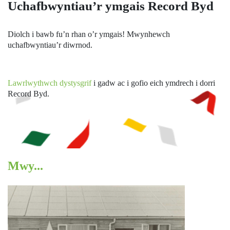
Uchafbwyntiau’r ymgais Record Byd
Diolch i bawb fu’n rhan o’r ymgais! Mwynhewch
uchafbwyntiau’r diwrnod.
Lawrlwythwch dystysgrif
i gadw ac i gofio eich ymdrech i dorri
Record Byd.
Mwy...