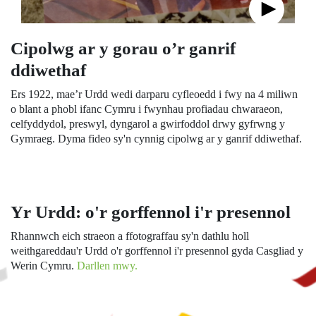
Cipolwg ar y gorau o’r ganrif
ddiwethaf
Ers 1922, mae’r Urdd wedi darparu cyfleoedd i fwy na 4 miliwn
o blant a phobl ifanc Cymru i fwynhau profiadau chwaraeon,
celfyddydol, preswyl, dyngarol a gwirfoddol drwy gyfrwng y
Gymraeg. Dyma fideo sy'n cynnig cipolwg ar y ganrif ddiwethaf.
Yr Urdd: o'r gorffennol i'r presennol
Rhannwch eich straeon a ffotograffau sy'n dathlu holl
weithgareddau'r Urdd o'r gorffennol i'r presennol gyda Casgliad y
Werin Cymru.
Darllen mwy.