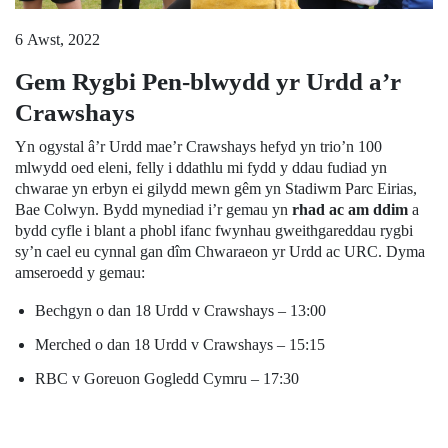
6 Awst, 2022
Gem Rygbi Pen-blwydd yr Urdd a’r
Crawshays
Yn ogystal â’r Urdd mae’r Crawshays hefyd yn trio’n 100
mlwydd oed eleni, felly i ddathlu mi fydd y ddau fudiad yn
chwarae yn erbyn ei gilydd mewn gêm yn Stadiwm Parc Eirias,
Bae Colwyn. Bydd mynediad i’r gemau yn
rhad ac am ddim
a
bydd cyfle i blant a phobl ifanc fwynhau gweithgareddau rygbi
sy’n cael eu cynnal gan dîm Chwaraeon yr Urdd ac URC. Dyma
amseroedd y gemau:
Bechgyn o dan 18 Urdd v Crawshays – 13:00
Merched o dan 18 Urdd v Crawshays – 15:15
RBC v Goreuon Gogledd Cymru – 17:30