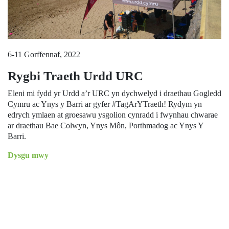
6-11 Gorffennaf, 2022
Rygbi Traeth Urdd URC
Eleni mi fydd yr Urdd a’r URC yn dychwelyd i draethau Gogledd
Cymru ac Ynys y Barri ar gyfer #TagArYTraeth! Rydym yn
edrych ymlaen at groesawu ysgolion cynradd i fwynhau chwarae
ar draethau Bae Colwyn, Ynys Môn, Porthmadog ac Ynys Y
Barri.
Dysgu mwy