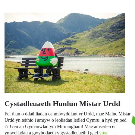
Cystadleuaeth Hunlun Mistar Urdd
Fel rhan o ddathliadau canmlwyddiant yr Urdd, mae Mainc Mistar
Urdd yn teithio i amryw o leoliadau ledled Cymru, a hyd yn oed
i’r Gemau Gymanwlad ym Mirmingham! Mae amserlen ei
ymweliadau a gwybodaeth y gystadleuaeth i gael
yma
.